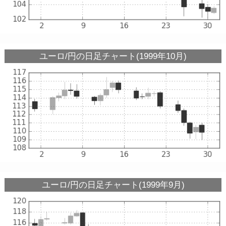
ユーロ/円の日足チャート(1999年10月)
ユーロ/円の日足チャート(1999年9月)