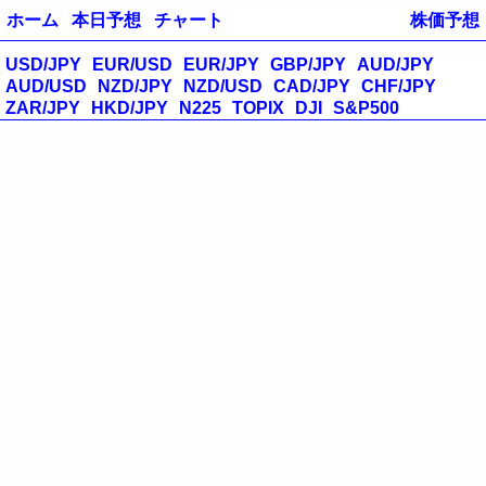
ホーム
本日予想
チャート
株価予想
USD/JPY
EUR/USD
EUR/JPY
GBP/JPY
AUD/JPY
AUD/USD
NZD/JPY
NZD/USD
CAD/JPY
CHF/JPY
ZAR/JPY
HKD/JPY
N225
TOPIX
DJI
S&P500