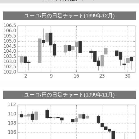
ユーロ/円の日足チャート(1999年12月)
ユーロ/円の日足チャート(1999年11月)