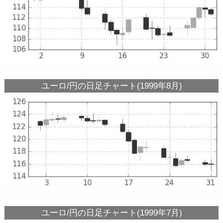
ユーロ/円の日足チャート(1999年8月)
ユーロ/円の日足チャート(1999年7月)