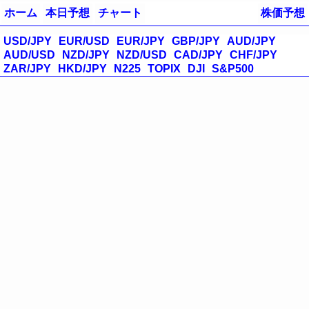
ホーム
本日予想
チャート
株価予想
USD/JPY
EUR/USD
EUR/JPY
GBP/JPY
AUD/JPY
AUD/USD
NZD/JPY
NZD/USD
CAD/JPY
CHF/JPY
ZAR/JPY
HKD/JPY
N225
TOPIX
DJI
S&P500