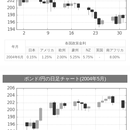
各国政策金利
年月
日本
アメリカ
欧州
豪州
NZ
英国
南アフリカ
2004年6月
0.15%
1.25%
2.00%
5.25%
5.75%
-
8.00%
ポンド/円の日足チャート(2004年5月)