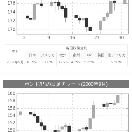
各国政策金利
年月
日本
アメリカ
欧州
豪州
NZ
英国
南アフリカ
2001年9月
0.15%
3.00%
3.75%
4.75%
5.25%
-
9.50%
ポンド/円の日足チャート(2000年9月)