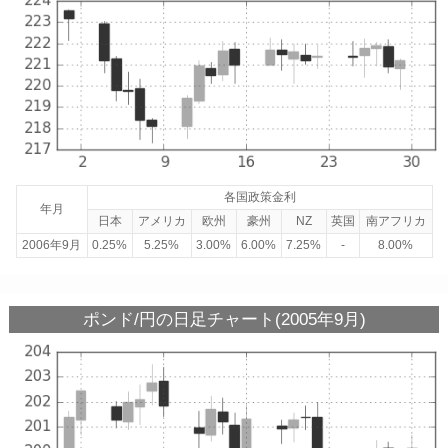
各国政策金利
年月
日本
アメリカ
欧州
豪州
NZ
英国
南アフリカ
2006年9月
0.25%
5.25%
3.00%
6.00%
7.25%
-
8.00%
ポンド/円の日足チャート(2005年9月)