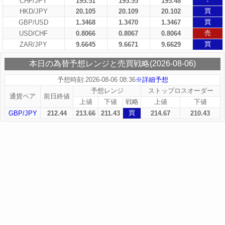
CHF/JPY
195.51
195.55
195.48
-
買
HKD/JPY
20.105
20.109
20.102
買
GBP/USD
1.3468
1.3470
1.3467
売
USD/CHF
0.8066
0.8067
0.8064
買
ZAR/JPY
9.6645
9.6671
9.6629
本日の為替予想レンジと売買戦略(2026-08-06)
予想時刻:2026-08-06 08:36
※詳細予想
予想レンジ
ストップロスオーダー
通貨ペア
前日終値
上値
下値
戦略
上値
下値
買
GBP/JPY
212.44
213.66
211.43
214.67
210.43