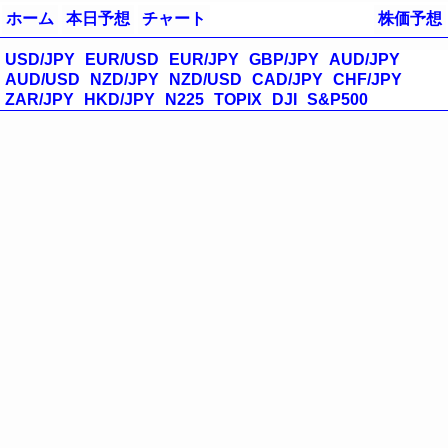
ホーム
本日予想
チャート
株価予想
USD/JPY
EUR/USD
EUR/JPY
GBP/JPY
AUD/JPY
AUD/USD
NZD/JPY
NZD/USD
CAD/JPY
CHF/JPY
ZAR/JPY
HKD/JPY
N225
TOPIX
DJI
S&P500