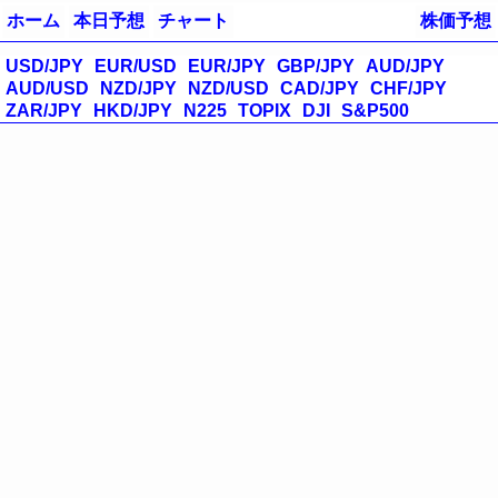
ホーム
本日予想
チャート
株価予想
USD/JPY
EUR/USD
EUR/JPY
GBP/JPY
AUD/JPY
AUD/USD
NZD/JPY
NZD/USD
CAD/JPY
CHF/JPY
ZAR/JPY
HKD/JPY
N225
TOPIX
DJI
S&P500