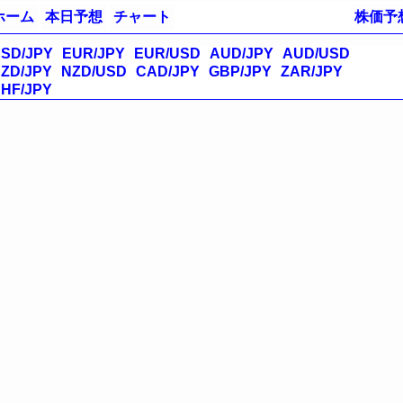
ホーム
本日予想
チャート
株価予
SD/JPY
EUR/JPY
EUR/USD
AUD/JPY
AUD/USD
ZD/JPY
NZD/USD
CAD/JPY
GBP/JPY
ZAR/JPY
HF/JPY