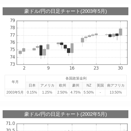
豪ドル/円の日足チャート(2003年5月)
各国政策金利
年月
日本
アメリカ
欧州
豪州
NZ
英国
南アフリカ
2003年5月
0.15%
1.25%
2.50%
4.75%
5.50%
-
13.50%
豪ドル/円の日足チャート(2002年5月)