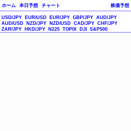
ホーム
本日予想
チャート
株価予想
USD/JPY
EUR/USD
EUR/JPY
GBP/JPY
AUD/JPY
AUD/USD
NZD/JPY
NZD/USD
CAD/JPY
CHF/JPY
ZAR/JPY
HKD/JPY
N225
TOPIX
DJI
S&P500