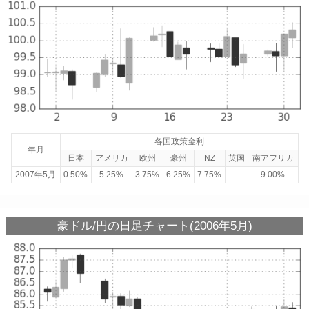
各国政策金利
年月
日本
アメリカ
欧州
豪州
NZ
英国
南アフリカ
2007年5月
0.50%
5.25%
3.75%
6.25%
7.75%
-
9.00%
豪ドル/円の日足チャート(2006年5月)