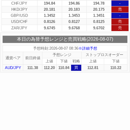
CHF/JPY
194.84
194.86
194.78
-
売
HKD/JPY
20.181
20.183
20.175
GBP/USD
1.3452
1.3453
1.3451
-
売
USD/CHF
0.8126
0.8127
0.8125
売
ZAR/JPY
9.6745
9.6768
9.6702
本日の為替予想レンジと売買戦略(2026-08-07)
予想時刻:2026-08-07 08:36
※詳細予想
予想レンジ
ストップロスオーダー
通貨ペア
前日終値
上値
下値
戦略
上値
下値
買
AUD/JPY
111.38
112.20
110.84
112.81
110.22