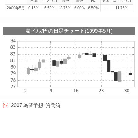
日本
アメリカ
欧州
豪州
NZ
英国
南アフリカ
2000年5月
0.15%
6.50%
3.75%
6.00%
6.50%
-
11.75%
豪ドル/円の日足チャート(1999年5月)
2007
為替予想
質問箱