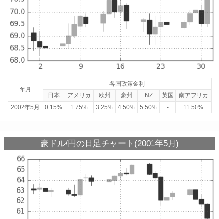
各国政策金利
年月
日本
アメリカ
欧州
豪州
NZ
英国
南アフリカ
2002年5月
0.15%
1.75%
3.25%
4.50%
5.50%
-
11.50%
豪ドル/円の日足チャート(2001年5月)