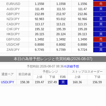
売
EUR/USD
1.1558
1.1558
1.1556
買
AUD/JPY
111.49
111.53
111.47
GBP/JPY
212.89
212.97
212.86
-
買
NZD/JPY
92.983
93.012
92.966
買
CAD/JPY
113.17
113.21
113.15
CHF/JPY
195.32
195.39
195.28
-
買
HKD/JPY
20.115
20.124
20.113
売
GBP/USD
1.3492
1.3492
1.3490
買
USD/CHF
0.8080
0.8082
0.8080
買
ZAR/JPY
9.7745
9.7789
9.7724
本日の為替予想レンジと売買戦略(2026-08-07)
予想時刻:2026-08-07 08:36
※詳細予想
予想レンジ
ストップロスオーダー
通貨ペア
前日終値
上値
下値
戦略
上値
下値
買
USD/JPY
158.38
159.47
157.49
160.36
156.59