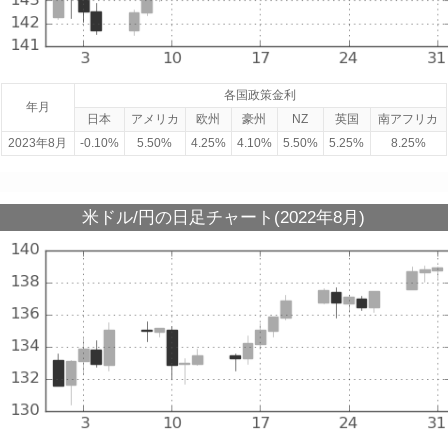
各国政策金利
年月
日本
アメリカ
欧州
豪州
NZ
英国
南アフリカ
2023年8月
-0.10%
5.50%
4.25%
4.10%
5.50%
5.25%
8.25%
米ドル/円の日足チャート(2022年8月)