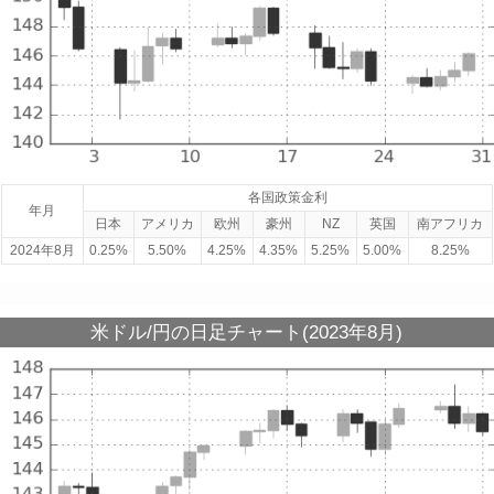
各国政策金利
年月
日本
アメリカ
欧州
豪州
NZ
英国
南アフリカ
2024年8月
0.25%
5.50%
4.25%
4.35%
5.25%
5.00%
8.25%
米ドル/円の日足チャート(2023年8月)